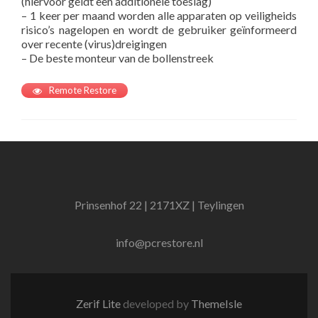
(hiervoor geldt een additionele toeslag)
– 1 keer per maand worden alle apparaten op veiligheids
risico’s nagelopen en wordt de gebruiker geïnformeerd
over recente (virus)dreigingen
– De beste monteur van de bollenstreek
Remote Restore
Prinsenhof 22 | 2171XZ | Teylingen
info@pcrestore.nl
Zerif Lite
developed by
ThemeIsle