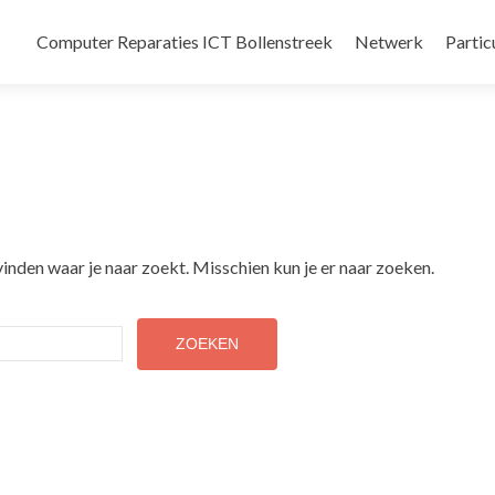
Naar
de
Computer Reparaties ICT Bollenstreek
Netwerk
Partic
inhoud
springen
vinden waar je naar zoekt. Misschien kun je er naar zoeken.